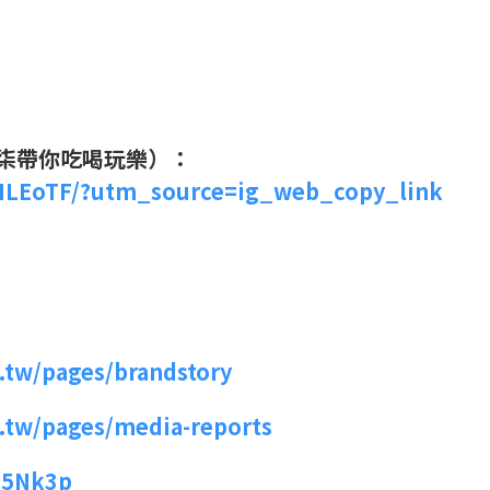
柒柒帶你吃喝玩樂）：
HLEoTF/?utm_source=ig_web_copy_link
.tw/pages/brandstory
m.tw/pages/media-reports
/z5Nk3p