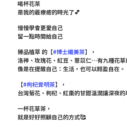
喝杯花茶
是我的最療癒的時光了💕
慢慢學會更愛自己
留一點時間給自己
臻品植萃 的【
#博士纖美茶
】，
洛神、玫瑰花、紅豆、薏苡仁…有九種花草
像是在提醒自己：生活，也可以輕盈自在。
【
#枸杞覺明茶
】，
台灣菊花、枸杞、紅棗的甘甜溫潤讓深夜的
一杯花草茶，
就是好好照顧自己的方式🥰