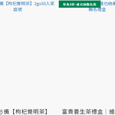
早鳥9折-維也納聯名款
族必備【枸杞覺明茶】
富貴養生茶禮盒｜維