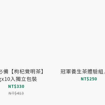
族必備【枸杞覺明茶】
冠軍養生茶體驗組
gx10入獨立包裝
NT$250
NT$330
NT$413