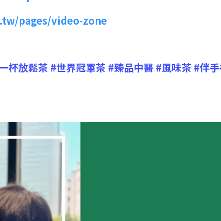
m.tw/pages/video-zone
#一杯放鬆茶
#世界冠軍茶
#臻品中醫
#風味茶
#伴手