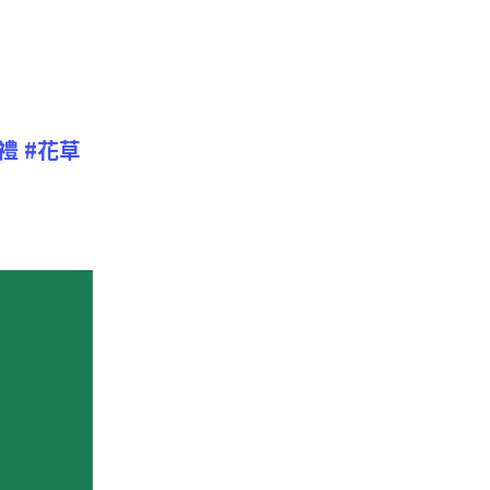
禮
#花草