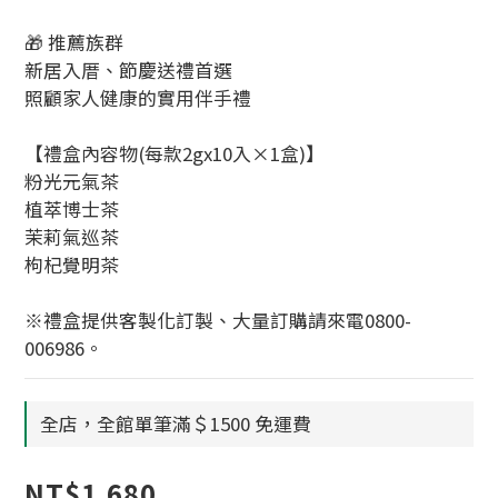
🎁 推薦族群
新居入厝、節慶送禮首選
照顧家人健康的實用伴手禮
【禮盒內容物(每款2gx10入×1盒)】
粉光元氣茶
植萃博士茶
茉莉氣巡茶
枸杞覺明茶
※禮盒提供客製化訂製、大量訂購請來電0800-
006986。
全店，全館單筆滿＄1500 免運費
NT$1,680